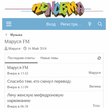
Вход
Регистрация
Музыка
Маруся FM
А
Д
Маруся
16 Май 2018
в
а
т
т
Последние ответы
Новые темы
о
а
р
н
Маруся FM
т
а
Маруся
Вчера в 13:42
е
ч
м
а
Спасибо тем, кто скинул перевод)
ы
л
Вилика
Вчера в 11:09
а
Лечу женскую мефедроновую
наркоманию
Trini-
Вчера в 06:38