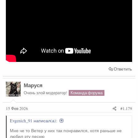
Ответить
Маруся
Очень злой модератор!
Команда форума
15 Фев 2026
#1.179
Evgenich_91 написал(а):
Мне че то Ветер у них так понравился, хотя раньше не
любил эту песню