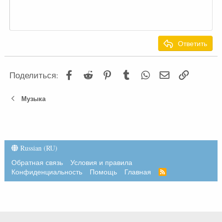
10
Удалить черновик
По центру
Заголовок 1
Book Antiqua
12
Courier New
По правому краю
Заголовок 2
15
Georgia
Выравнивание текста
Ответить
Заголовок 3
18
Tahoma
22
Times New Roman
Facebook
Reddit
Pinterest
Tumblr
WhatsApp
Электронная 
Ссылка
Поделиться:
26
Trebuchet MS
Verdana
Музыка
Russian (RU)
Обратная связь
Условия и правила
Конфиденциальность
Помощь
Главная