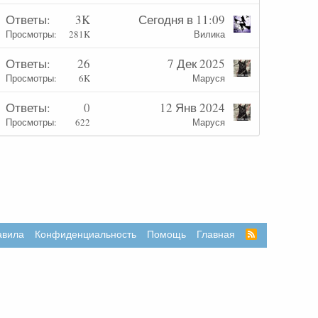
З
Ответы
3K
Сегодня в 11:09
Просмотры
281K
Вилика
З
Ответы
26
7 Дек 2025
Просмотры
6K
Маруся
Ответы
0
12 Янв 2024
л
Просмотры
622
Маруся
л
авила
Конфиденциальность
Помощь
Главная